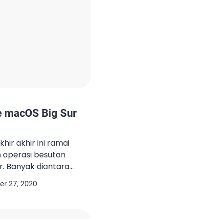
e macOS Big Sur
hir akhir ini ramai
 operasi besutan
r. Banyak diantara
yang menampilkan
r 27, 2020
ng sudah di update
a juga tampilan layar
acOS Big Sur nya. Tidak