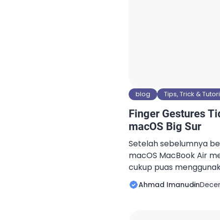
blog
Tips, Trick & Tutor
Finger Gestures Ti
macOS Big Sur
Setelah sebelumnya be
macOS MacBook Air men
cukup puas menggunaka
pemakaian batre lebih 
Ahmad Imanudin
Decem
macOS sebelumnya. Dar
cukup bagus dan respons
kompatibilitas aplikasi