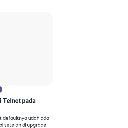
Linux dan macOS. Nah,
pgrade macOS pada
rra menjadi Mojave.
GB lebih. […]
i Telnet pada
et defaultnya udah ada
i setelah di upgrade