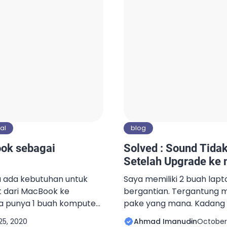
engan baik. Setelah
tangung-tangung meman
da satu fitur yang tidak
harus didownload. Totalny
ial
blog
ok sebagai
Solved : Sound Tidak
Setelah Upgrade ke
na ada kebutuhan untuk
Saya memiliki 2 buah lap
t dari MacBook ke
bergantian. Tergantung 
aya punya 1 buah komputer
pake yang mana. Kadang 
essor Intel i5, RAM 32 GB
pake Lenovo x230 yang sud
25, 2020
Ahmad Imanudin
October 