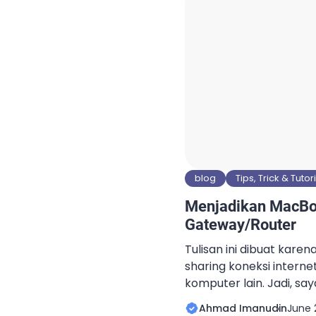
semuanya kompatibel d
cukup lama digunakan, a
bekerja […]
blog
Tips, Trick & Tutor
Menjadikan MacBo
Gateway/Router
Tulisan ini dibuat kare
sharing koneksi interne
komputer lain. Jadi, s
dengan spesifikasi proc
Ahmad Imanudin
June 