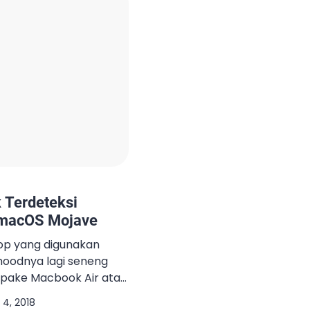
g besaran image yang
a lebih […]
 Terdeteksi
 macOS Mojave
top yang digunakan
moodnya lagi seneng
pake Macbook Air atau
ah terinstall 3 buah
4, 2018