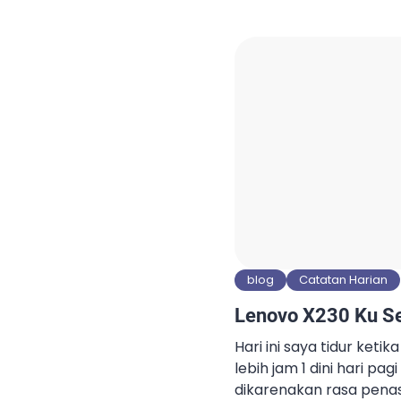
dan HDD lebih kurang 3
SATA1 TB dan 1 SSD 250
diinstall VMware ESXi F
komputer […]
blog
Catatan Harian
Lenovo X230 Ku Se
Hari ini saya tidur keti
lebih jam 1 dini hari pagi
dikarenakan rasa pen