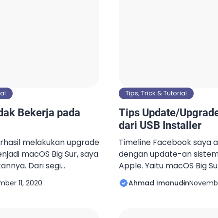
ial
Tips, Trick & Tutorial
dak Bekerja pada
Tips Update/Upgrad
dari USB Installer
rhasil melakukan upgrade
Timeline Facebook saya ak
jadi macOS Big Sur, saya
dengan update-an sistem
nnya. Dari segi
Apple. Yaitu macOS Big Su
irit dibandingkan dengan
teman-teman Facebook 
ber 11, 2020
Ahmad Imanudin
Novembe
i segi performance juga
tampilan layar macOS ya
if. Dari segi
menjadi Big Sur. Tidak lup
 yang saya gunakan,
ketika proses download m