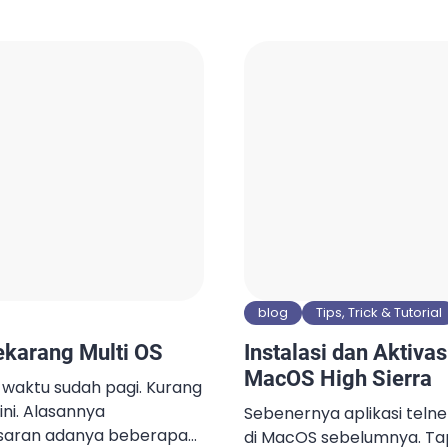
 buah yang terpasang (2 x
sistem operasi. Windows, 
 GB). Komputer tersebut
kemarin itu baru saja u
ree version. Memang,
Macbook Air dari High Sie
Ukuran filenya kira-kira 6 
blog
Tips, Trick & Tutorial
karang Multi OS
Instalasi dan Aktivas
MacOS High Sierra
ka waktu sudah pagi. Kurang
 ini. Alasannya
Sebenernya aplikasi teln
asaran adanya beberapa
di MacOS sebelumnya. Tap