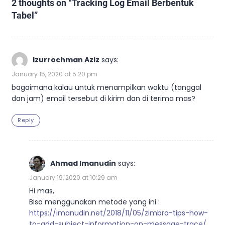
2 thoughts on “
Tracking Log Email Berbentuk
Tabel
”
Izurrochman Aziz
says:
January 15, 2020 at 5:20 pm
bagaimana kalau untuk menampilkan waktu (tanggal
dan jam) email tersebut di kirim dan di terima mas?
Reply
Ahmad Imanudin
says:
January 19, 2020 at 10:29 am
Hi mas,
Bisa menggunakan metode yang ini :
https://imanudin.net/2018/11/05/zimbra-tips-how-
to-add-subject-information-on-message-trace/