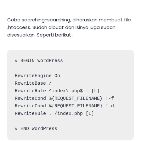
Coba searching-searching, diharuskan membuat file
.htaccess. Sudah dibuat dan isinya juga sudah
disesuaikan. Seperti berikut :
# BEGIN WordPress

RewriteEngine On

RewriteBase /

RewriteRule ^index\.php$ - [L]

RewriteCond %{REQUEST_FILENAME} !-f

RewriteCond %{REQUEST_FILENAME} !-d

RewriteRule . /index.php [L]

# END WordPress