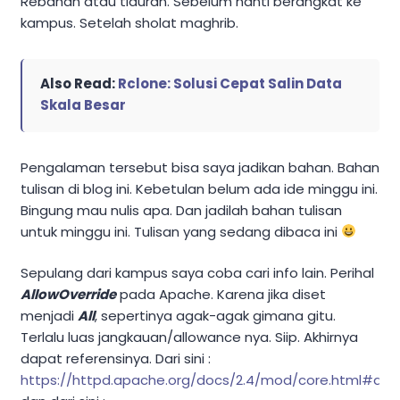
Rebahan atau tiduran. Sebelum nanti berangkat ke
kampus. Setelah sholat maghrib.
Also Read:
Rclone: Solusi Cepat Salin Data
Skala Besar
Pengalaman tersebut bisa saya jadikan bahan. Bahan
tulisan di blog ini. Kebetulan belum ada ide minggu ini.
Bingung mau nulis apa. Dan jadilah bahan tulisan
untuk minggu ini. Tulisan yang sedang dibaca ini
Sepulang dari kampus saya coba cari info lain. Perihal
AllowOverride
pada Apache. Karena jika diset
menjadi
All
, sepertinya agak-agak gimana gitu.
Terlalu luas jangkauan/allowance nya. Siip. Akhirnya
dapat referensinya. Dari sini :
https://httpd.apache.org/docs/2.4/mod/core.html#allo