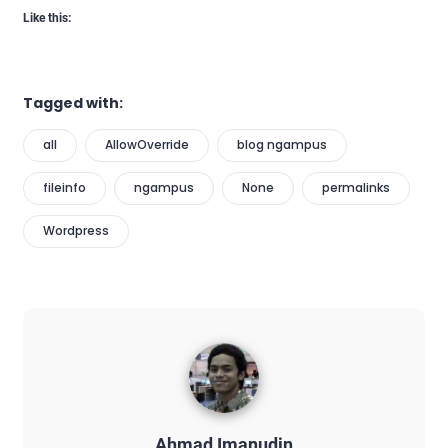
Like this:
Tagged with:
all
AllowOverride
blog ngampus
fileinfo
ngampus
None
permalinks
Wordpress
Ahmad Imanudin