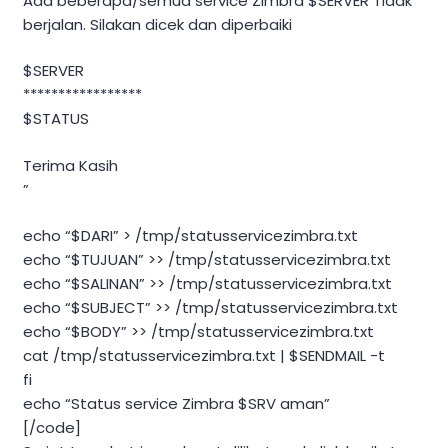
Ada beberapa/semua service Zimbra $SERVER Tidak
berjalan. Silakan dicek dan diperbaiki
$SERVER
*****************
$STATUS
Terima Kasih
”
echo “$DARI” > /tmp/statusservicezimbra.txt
echo “$TUJUAN” >> /tmp/statusservicezimbra.txt
echo “$SALINAN” >> /tmp/statusservicezimbra.txt
echo “$SUBJECT” >> /tmp/statusservicezimbra.txt
echo “$BODY” >> /tmp/statusservicezimbra.txt
cat /tmp/statusservicezimbra.txt | $SENDMAIL -t
fi
echo “Status service Zimbra $SRV aman”
[/code]