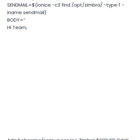
SENDMAIL=$(ionice -c3 find /opt/zimbra/ -type f -
iname sendmail)
BODY=”
Hi Team,