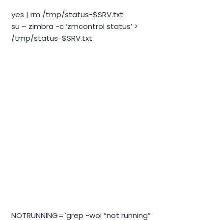
yes | rm /tmp/status-$SRV.txt
su – zimbra -c ‘zmcontrol status’ >
/tmp/status-$SRV.txt
NOTRUNNING=`grep -woi “not running”