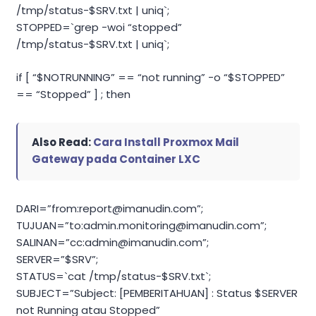
/tmp/status-$SRV.txt | uniq`;
STOPPED=`grep -woi “stopped”
/tmp/status-$SRV.txt | uniq`;
if [ “$NOTRUNNING” == “not running” -o “$STOPPED”
== “Stopped” ] ; then
Also Read:
Cara Install Proxmox Mail
Gateway pada Container LXC
DARI=”from:
report@imanudin.com
”;
TUJUAN=”to:
admin.monitoring@imanudin.com
”;
SALINAN=”cc:
admin@imanudin.com
”;
SERVER=”$SRV”;
STATUS=`cat /tmp/status-$SRV.txt`;
SUBJECT=”Subject: [PEMBERITAHUAN] : Status $SERVER
not Running atau Stopped”