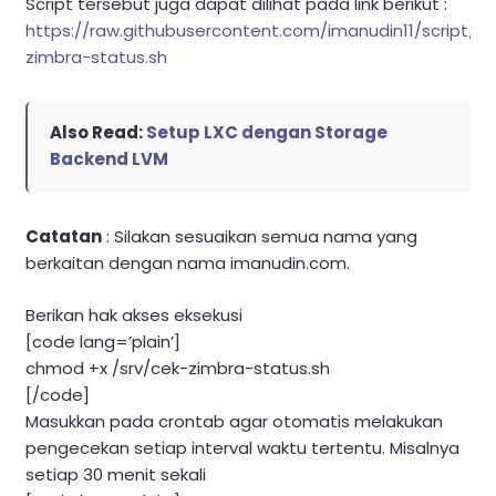
Script tersebut juga dapat dilihat pada link berikut :
https://raw.githubusercontent.com/imanudin11/script/m
zimbra-status.sh
Also Read:
Setup LXC dengan Storage
Backend LVM
Catatan
: Silakan sesuaikan semua nama yang
berkaitan dengan nama imanudin.com.
Berikan hak akses eksekusi
[code lang=’plain’]
chmod +x /srv/cek-zimbra-status.sh
[/code]
Masukkan pada crontab agar otomatis melakukan
pengecekan setiap interval waktu tertentu. Misalnya
setiap 30 menit sekali