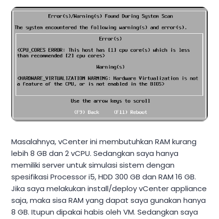
Masalahnya, vCenter ini membutuhkan RAM kurang
lebih 8 GB dan 2 vCPU. Sedangkan saya hanya
memiliki server untuk simulasi sistem dengan
spesifikasi Processor i5, HDD 300 GB dan RAM 16 GB.
Jika saya melakukan install/deploy vCenter appliance
saja, maka sisa RAM yang dapat saya gunakan hanya
8 GB. Itupun dipakai habis oleh VM. Sedangkan saya