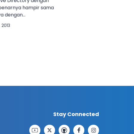
ive Directory dengan
benarnya hampir sama
ya dengan
n hanya butuh
, 2013
t adalah kumpulan
ang telah ditulis
.com/category/samba/.
man, berikut adalah
m yang dibangun IP
MAIN Ip Address :
Stay Connected