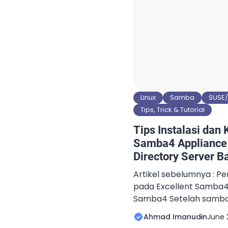
Linux
Samba
SUSE
Tips, Trick & Tutorial
Tips Instalasi dan 
Samba4 Appliance 
Directory Server B
Artikel sebelumnya : Pe
pada Excellent Samba4 
Samba4 Setelah samba
install, lanjut proses p
Ahmad Imanudin
June 
menjadikannya sebagai 