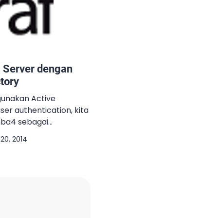
l Server dengan
tory
unakan Active
ser authentication, kita
ba4 sebagai
kan bahwa Samba4
20, 2014
aik. Untuk panduan
pelajari disini
.com/category/samba/.
ser authentication
ectory, berikut adalah
 user_plugin dan ganti
g=’bash’] vi