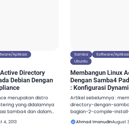
/etc/zarafa/server.cfg […
tware/Aplikasi
Samba
Software/Aplikas
Ubuntu
ctive Directory
Membangun Linux Act
da Debian Dengan
Dengan Samba4 Pada
pliance
: Konfigurasi Dynam
ce merupakan distro
Artikel sebelumnya : me
astering yang didalamnya
directory-dengan-samb
kasi Samba4 dan dalam
bagian-2-compile-instal
et Samba4 Appliance ini
Agar klien Windows dapa
t 4, 2013
Ahmad Imanudin
August 3
esin fisik maupun diatas
Active Directory, maka h