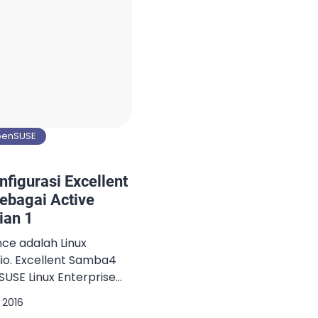
penSUSE
nfigurasi Excellent
ebagai Active
ian 1
ce adalah Linux
dio. Excellent Samba4
USE Linux Enterprise
m-nya. Excellent
 2016
iki semua