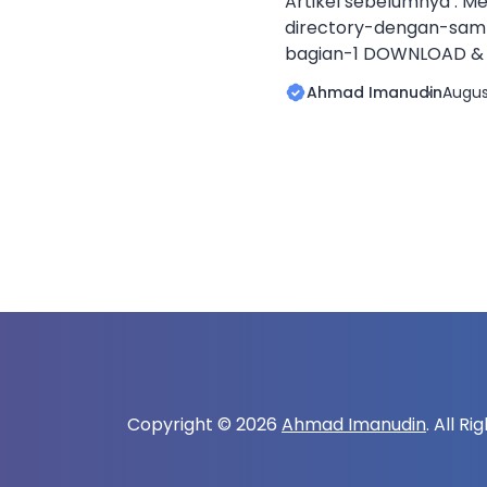
Artikel sebelumnya : 
directory-dengan-sa
bagian-1 DOWNLOAD & 
Download Samba4 versi
Ahmad Imanudin
Augus
berikut
: https://ftp.samba.or
Pada saat tulisan ini d
terbaru adalah versi 4.
/opt/ wget -
c https://ftp.samba.
ba-4.0.7.tar.gz tar -zxv
samba-4.0.7 ./configu
install [/code] Berikut
yang sedang berjalan. P
diperkirakan […]
Copyright © 2026
Ahmad Imanudin
. All R