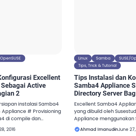
/OpenSUSE
Linux
Samba
SUSE/O
Tips, Trick & Tutorial
Konfigurasi Excellent
Tips Instalasi dan Ko
Sebagai Active
Samba4 Appliance S
agian 2
Directory Server Bag
rsiapan instalasi Samba4
Excellent Samba4 Applian
Appliance # Provisioning
yang dibuild oleh Susestu
4 di compile dan
Appliance menggunakan S
rovisioning samba4 dan
Server sebagai core siste
28, 2016
Ahmad Imanudin
June 27,
Active Directory Server.
Samba4 Appliance memil