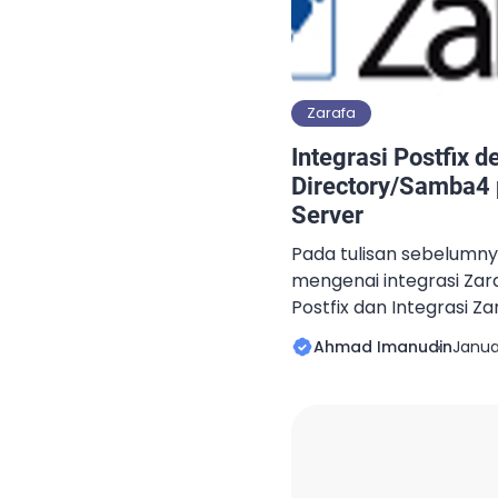
[…]
Zarafa
Integrasi Postfix 
Directory/Samba4 
Server
Pada tulisan sebelumny
mengenai integrasi Zar
Postfix dan Integrasi Z
Directory Samba4. Lal
Ahmad Imanudin
Janua
judul yang ditulis disini
dengan Postfix memung
dibuat pada Zarafa ya
dapat mengirimkan ema
dibuat pada Zarafa deng