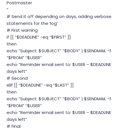
Postmaster
”
# Send it off depending on days, adding verbose
statements for the ‘log’
# First warning
if [[ “$DEADLINE” -eq “$FIRST” ]]
then
echo “Subject: $SUBJECT” “$BODY” | $SENDMAIL -f
“$FROM” “$USER”
echo “Reminder email sent to: $USER – $DEADLINE
days left”
# Second
elif [[ “$DEADLINE” -eq “$LAST” ]]
then
echo “Subject: $SUBJECT” “$BODY” | $SENDMAIL -f
“$FROM” “$USER”
echo “Reminder email sent to: $USER – $DEADLINE
days left”
# Final