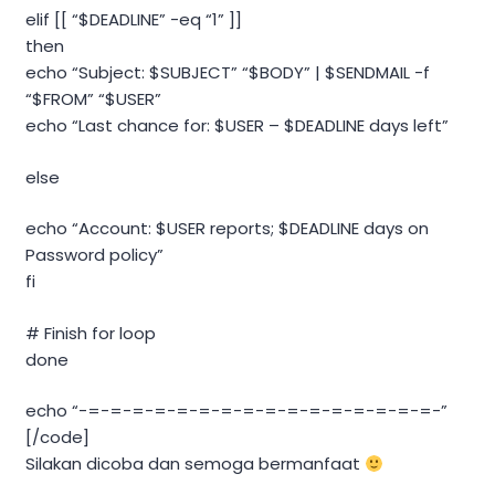
elif [[ “$DEADLINE” -eq “1” ]]
then
echo “Subject: $SUBJECT” “$BODY” | $SENDMAIL -f
“$FROM” “$USER”
echo “Last chance for: $USER – $DEADLINE days left”
else
echo “Account: $USER reports; $DEADLINE days on
Password policy”
fi
# Finish for loop
done
echo “-=-=-=-=-=-=-=-=-=-=-=-=-=-=-=-=-”
[/code]
Silakan dicoba dan semoga bermanfaat