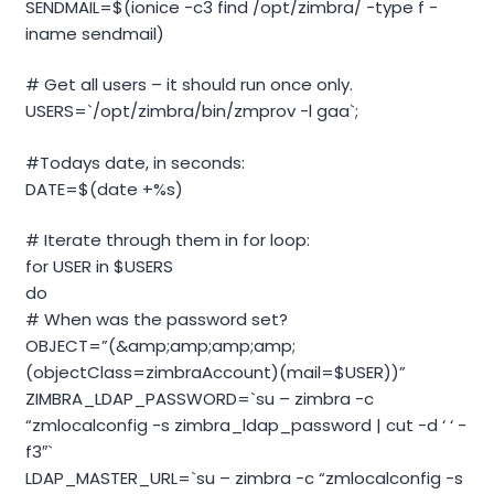
SENDMAIL=$(ionice -c3 find /opt/zimbra/ -type f -
iname sendmail)
# Get all users – it should run once only.
USERS=`/opt/zimbra/bin/zmprov -l gaa`;
#Todays date, in seconds:
DATE=$(date +%s)
# Iterate through them in for loop:
for USER in $USERS
do
# When was the password set?
OBJECT=”(&amp;amp;amp;amp;
(objectClass=zimbraAccount)(mail=$USER))”
ZIMBRA_LDAP_PASSWORD=`su – zimbra -c
“zmlocalconfig -s zimbra_ldap_password | cut -d ‘ ‘ -
f3″`
LDAP_MASTER_URL=`su – zimbra -c “zmlocalconfig -s