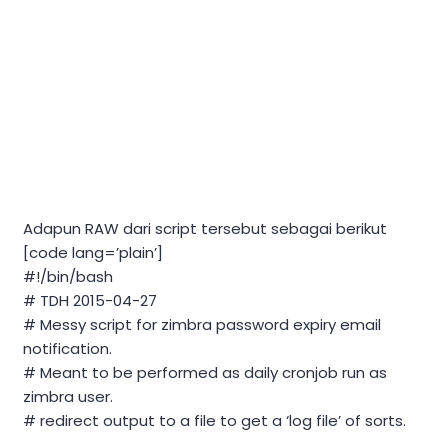
Adapun RAW dari script tersebut sebagai berikut
[code lang=’plain’]
#!/bin/bash
# TDH 2015-04-27
# Messy script for zimbra password expiry email
notification.
# Meant to be performed as daily cronjob run as
zimbra user.
# redirect output to a file to get a ‘log file’ of sorts.