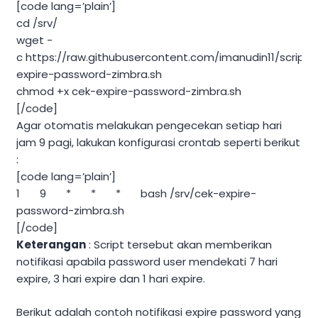
[code lang=’plain’]
cd /srv/
wget -
c https://raw.githubusercontent.com/imanudin11/script
expire-password-zimbra.sh
chmod +x cek-expire-password-zimbra.sh
[/code]
Agar otomatis melakukan pengecekan setiap hari
jam 9 pagi, lakukan konfigurasi crontab seperti berikut
:
[code lang=’plain’]
1 9 * * * bash /srv/cek-expire-
password-zimbra.sh
[/code]
Keterangan
: Script tersebut akan memberikan
notifikasi apabila password user mendekati 7 hari
expire, 3 hari expire dan 1 hari expire.
Berikut adalah contoh notifikasi expire password yang