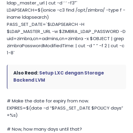
ldap_master_url | cut -d ‘ ‘ -f3″`
LDAPSEARCH=$(ionice -c3 find /opt/zimbra/ -type f -
iname ldapsearch)
PASS_SET_DATE=`$LDAPSEARCH -H
$LDAP_MASTER_URL -w $ZIMBRA_LDAP_PASSWORD -D
uid=zimbra,cn=admins,cn=zimbra -x $OBJECT | grep
zimbraPasswordModifiedTime: | cut -d ” ” -f 2 | cut -c
1-8`
Also Read:
Setup LXC dengan Storage
Backend LVM
# Make the date for expiry from now.
EXPIRES=$(date -d “$PASS_SET_DATE $POLICY days”
+%s)
# Now, how many days until that?