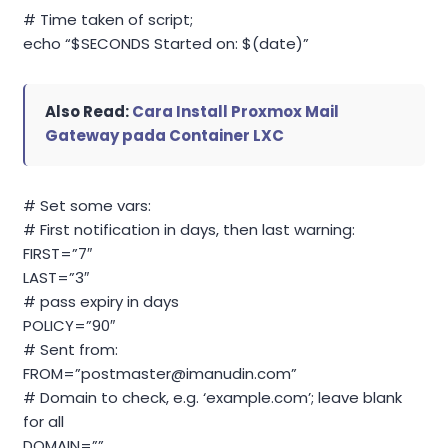
# Time taken of script;
echo “$SECONDS Started on: $(date)”
Also Read:
Cara Install Proxmox Mail
Gateway pada Container LXC
# Set some vars:
# First notification in days, then last warning:
FIRST=”7″
LAST=”3″
# pass expiry in days
POLICY=”90″
# Sent from:
FROM=”
postmaster@imanudin.com
”
# Domain to check, e.g. ‘example.com’; leave blank
for all
DOMAIN=””