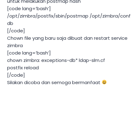
untuk melakukan postmap hash
[code lang=’bash’]
/opt/zimbra/postfix/sbin/postmap /opt/zimbra/conf/e
db
[/code]
Chown file yang baru saja dibuat dan restart service
zimbra
[code lang=’bash’]
chown zimbra: exceptions-db* ldap-slm.cf
postfix reload
[/code]
Silakan dicoba dan semoga bermanfaat