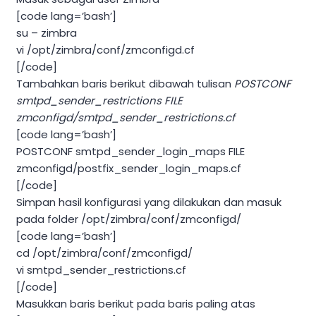
[code lang=’bash’]
su – zimbra
vi /opt/zimbra/conf/zmconfigd.cf
[/code]
Tambahkan baris berikut dibawah tulisan
POSTCONF
smtpd_sender_restrictions FILE
zmconfigd/smtpd_sender_restrictions.cf
[code lang=’bash’]
POSTCONF smtpd_sender_login_maps FILE
zmconfigd/postfix_sender_login_maps.cf
[/code]
Simpan hasil konfigurasi yang dilakukan dan masuk
pada folder /opt/zimbra/conf/zmconfigd/
[code lang=’bash’]
cd /opt/zimbra/conf/zmconfigd/
vi smtpd_sender_restrictions.cf
[/code]
Masukkan baris berikut pada baris paling atas