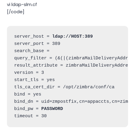
vi ldap-slm.cf
[/code]
server_host = 
ldap://HOST:389
server_port = 389

search_base =

query_filter = (&(|(zimbraMailDeliveryAddres
result_attribute = zimbraMailDeliveryAddress
version = 3

start_tls = yes

tls_ca_cert_dir = /opt/zimbra/conf/ca

bind = yes

bind_dn = uid=zmpostfix,cn=appaccts,cn=zimbra
bind_pw = 
PASSWORD
timeout = 30