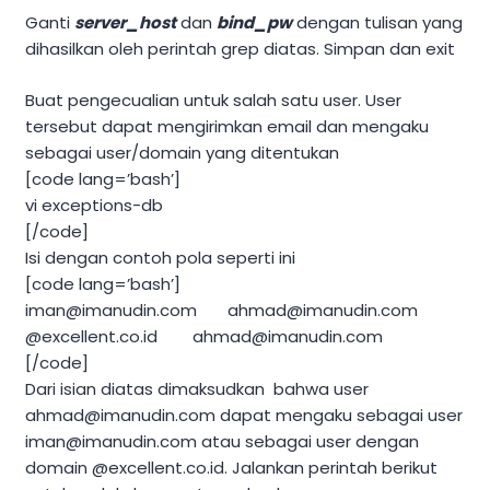
Ganti
server_host
dan
bind_pw
dengan tulisan yang
dihasilkan oleh perintah grep diatas. Simpan dan exit
Buat pengecualian untuk salah satu user. User
tersebut dapat mengirimkan email dan mengaku
sebagai user/domain yang ditentukan
[code lang=’bash’]
vi exceptions-db
[/code]
Isi dengan contoh pola seperti ini
[code lang=’bash’]
iman@imanudin.com
ahmad@imanudin.com
@excellent.co.id
ahmad@imanudin.com
[/code]
Dari isian diatas dimaksudkan bahwa user
ahmad@imanudin.com
dapat mengaku sebagai user
iman@imanudin.com
atau sebagai user dengan
domain @excellent.co.id. Jalankan perintah berikut