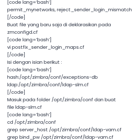
[code lang=’bash’]
permit_mynetworks, reject_sender_login_mismatch
[/code]
Buat file yang baru saja di deklarasikan pada
zmconfigd.cf
[code lang=’bash’]
vi postfix_sender_login_maps.cf
[/code]
Isi dengan isian berikut :
[code lang=’bash’]
hash:/opt/zimbra/conf/exceptions-db
ldap:/opt/zimbra/conf/ldap-slm.cf
[/code]
Masuk pada folder /opt/zimbra/conf dan buat
file ldap-slm.cf
[code lang=’bash’]
cd /opt/zimbra/conf
grep server_host /opt/zimbra/conf/ldap-vam.cf
grep bind_pw /opt/zimbra/conf/ldap-vam.cf