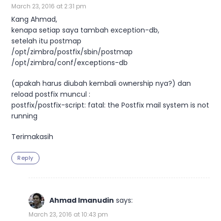
March 23, 2016 at 2:31 pm
Kang Ahmad,
kenapa setiap saya tambah exception-db,
setelah itu postmap
/opt/zimbra/postfix/sbin/postmap
/opt/zimbra/conf/exceptions-db
(apakah harus diubah kembali ownership nya?) dan
reload postfix muncul :
postfix/postfix-script: fatal: the Postfix mail system is not
running
Terimakasih
Reply
Ahmad Imanudin
says:
March 23, 2016 at 10:43 pm