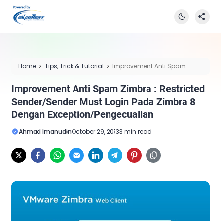
Home
Tips, Trick & Tutorial
Improvement Anti Spam
Zimbra : Restricted Sender/Sender Must Login Pada Zimbra 8
Improvement Anti Spam Zimbra : Restricted
Dengan Exception/Pengecualian
Sender/Sender Must Login Pada Zimbra 8
Dengan Exception/Pengecualian
Ahmad Imanudin
October 29, 2013
3 min read