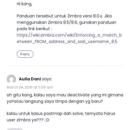
Hi kang,
Panduan tersebut untuk Zimbra versi 8.0.x. Jika
menggunakan Zimbra 8.5/8.6, gunakan panduan
pada link berikut :
https://wiki.zimbra.com/wiki/Enforcing_a_match_b
etween_FROM_address_and_sasl_username_8.5
Reply
Aulia Dani
says:
March 24, 2016 at 11:05 am
oh gitu kang, kalau saya mau deactivate yang ini gimana
ya?atau langsung saya timpa dengan yg baru?
kalau untuk kasus postmap dah solve, ternyata harus
user zimbra ya??? ::D