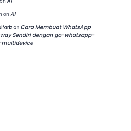
AI
on
AI
n
on
Cara Membuat WhatsApp
lfariz
on
way Sendiri dengan go-whatsapp-
multidevice