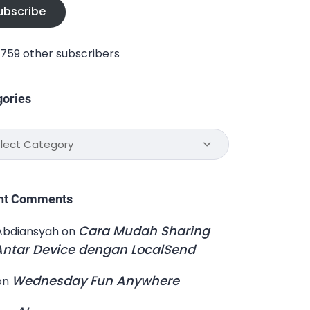
ubscribe
1,759 other subscribers
gories
ories
nt Comments
Cara Mudah Sharing
Abdiansyah
on
 Antar Device dengan LocalSend
Wednesday Fun Anywhere
on