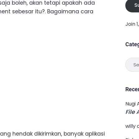
saja boleh, akan tetapi apakah ada
S
ent sebesar itu?. Bagaimana cara
Join 
Cate
Categ
Rece
Nugi 
File
willy
ng hendak dikirimkan, banyak aplikasi