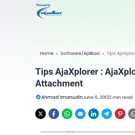
Home
Software/Aplikasi
Tips AjaXplo
Tips AjaXplorer : AjaXpl
Attachment
Ahmad Imanudin
June 6, 2013
2 min read