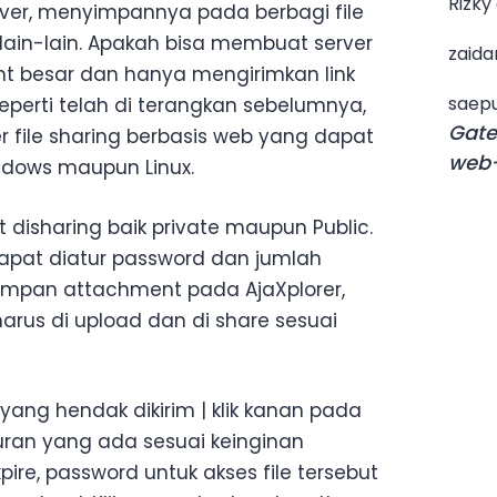
Rizky
rver, menyimpannya pada berbagi file
 lain-lain. Apakah bisa membuat server
zaida
t besar dan hanya mengirimkan link
saepu
perti telah di terangkan sebelumnya,
Gate
r file sharing berbasis web yang dapat
web-
indows maupun Linux.
disharing baik private maupun Public.
 dapat diatur password dan jumlah
impan attachment pada AjaXplorer,
arus di upload dan di share sesuai
 yang hendak dikirim | klik kanan pada
turan yang ada sesuai keinginan
pire, password untuk akses file tersebut