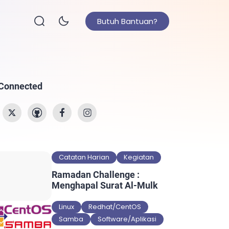
Butuh Bantuan?
 Connected
Catatan Harian
Kegiatan
Ramadan Challenge :
Menghapal Surat Al-Mulk
Linux
Redhat/CentOS
Samba
Software/Aplikasi