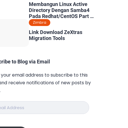
Membangun Linux Active
Directory Dengan Samba4
Pada Redhat/CentOS Part 5
: Konfigurasi Dynamic DNS
Zimbra
& Kerberos
Link Download ZeXtras
Migration Tools
ribe to Blog via Email
 your email address to subscribe to this
and receive notifications of new posts by
.
ess