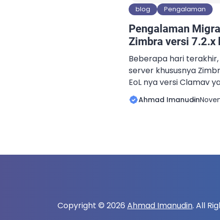
blog
Pengalaman
Pengalaman Migra
Zimbra versi 7.2.x 
Beberapa hari terakhir
server khususnya Zimb
EoL nya versi Clamav ya
Zimbra versi 8.0.6 keba
Ahmad Imanudin
Novem
dikirimkan ataupun ma
prefix tambahan berupa
“**UNCHECKED**”. Pena
tentunya cukup mengga
dilihat ketika dipandan
tersebut, team Zimbra
Copyright © 2026
Ahmad Imanudin
. All R