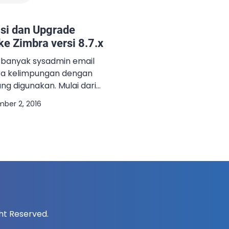
si dan Upgrade
ke Zimbra versi 8.7.x
, banyak sysadmin email
ra kelimpungan dengan
ng digunakan. Mulai dari
wah, email yang
ber 2, 2016
suk mendapatkan subject
 tulisan
mbahan tulisan ini
nggu dan tidak enak
g
Untuk mengatasi hal
 sudah mengeluarkan […]
ight Reserved.