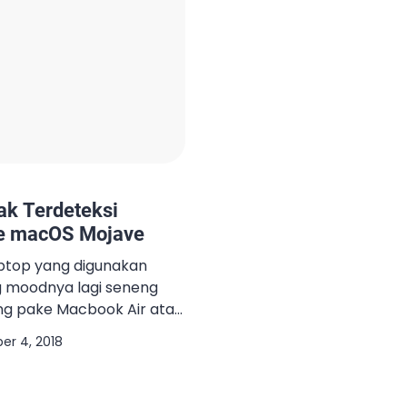
ak Terdeteksi
ke macOS Mojave
aptop yang digunakan
g moodnya lagi seneng
g pake Macbook Air atau
sudah terinstall 3 buah
er 4, 2018
s, Linux dan macOS. Nah,
 upgrade macOS pada
ierra menjadi Mojave.