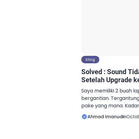
blog
Solved : Sound Tid
Setelah Upgrade 
Saya memiliki 2 buah l
bergantian. Tergantun
pake yang mana. Kadan
pake Lenovo x230 yang 
Ahmad Imanudin
Octob
sistem operasi. Window
kemarin itu baru saja
Macbook Air dari High S