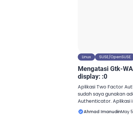
Linux
SUSE/OpenSUSE
Mengatasi Gtk-WA
display: :0
Aplikasi Two Factor Au
sudah saya gunakan ad
Authenticator. Aplikasi 
Smartphone dan memili
Ahmad Imanudin
May 5
beberapa layanan. Sala
server Internal Excelle
pencegahan dan meni