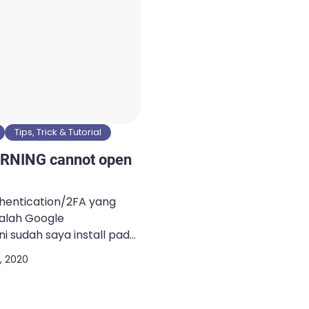
Tips, Trick & Tutorial
RNING cannot open
thentication/2FA yang
alah Google
ini sudah saya install pada
ki beberapa key dari
, 2020
h satunya adalah email
nt. Sebagai upaya
ngkatkan keamanan,