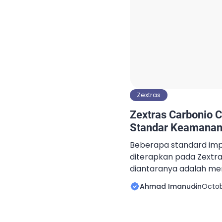
Zextras
Zextras Carbonio 
Standar Keamanan 
Beberapa standard im
diterapkan pada Zextr
diantaranya adalah me
network, menolak email
Ahmad Imanudin
Octob
tidak terdaftar, menol
sender/recipient yang t
menerapkan improvemen