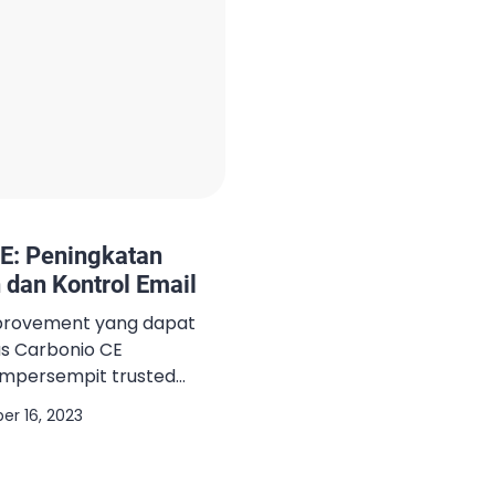
CE: Peningkatan
dan Kontrol Email
provement yang dapat
as Carbonio CE
mpersempit trusted
 sender/recipient yang
er 16, 2023
ak domain
idak diketahui. Untuk
t di atas, berikut