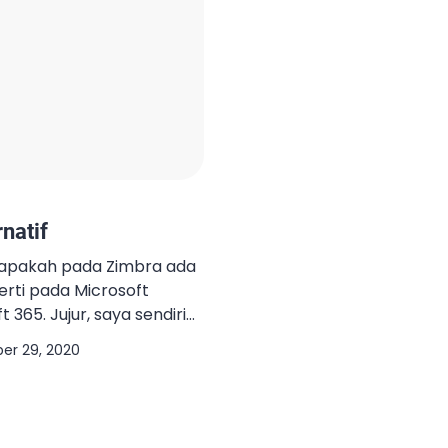
natif
 apakah pada Zimbra ada
perti pada Microsoft
365. Jujur, saya sendiri
akan Microsoft
er 29, 2020
instalasi, mungkin pernah.
cellent yang melakukan.
ting migrasi dari
enggunakan Tools