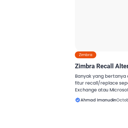
Zimbra
Zimbra Recall Alter
Banyak yang bertanya
fitur recall/replace se
Exchange atau Microsoft 
belum pernah menggun
Ahmad Imanudin
Octob
Exchange. Jika sekedar 
Itu juga team lain di Ex
Hanya sebatas untuk tes
Exchange ke Zimbra m