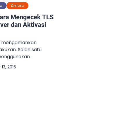
fa
Zimbra
 Cara Mengecek TLS
ver dan Aktivasi
uk mengamankan
akukan. Salah satu
menggunakan
 pengiriman/penerimaan
 13, 2016
eksi TLS yang dimaksud
ver pengirim dan
i biasa digunakan juga
tingan outgoing email
un untuk komunikasi