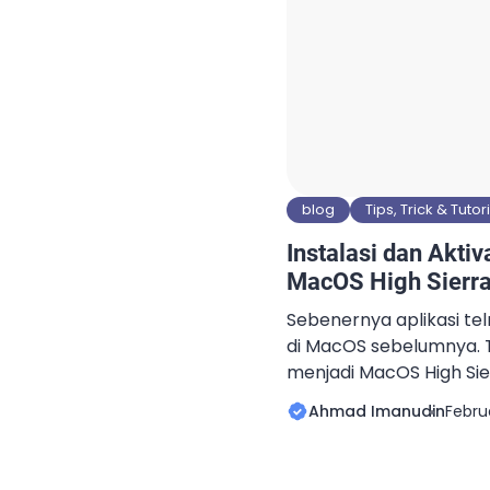
blog
Tips, Trick & Tutor
Instalasi dan Aktiv
MacOS High Sierr
Sebenernya aplikasi te
di MacOS sebelumnya. T
menjadi MacOS High Sierr
ada. Padahal itu aplika
Ahmad Imanudin
Febru
buat testing dan cek po
apa ngga. Alhasil, kalo 
server lain baru testing