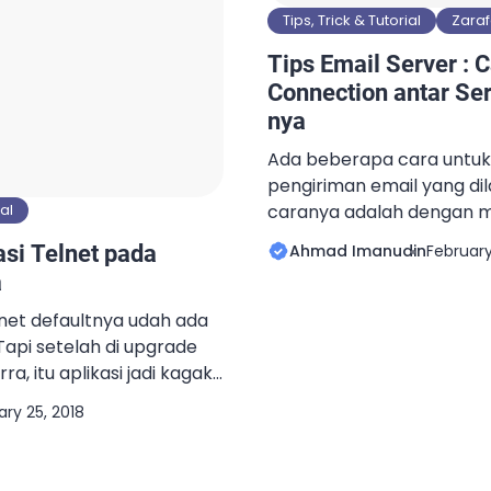
Tips, Trick & Tutorial
Zara
Tips Email Server :
Connection antar Ser
nya
Ada beberapa cara unt
pengiriman email yang dil
caranya adalah dengan 
ial
koneksi TLS untuk setiap
Ahmad Imanudin
February
asi Telnet pada
email yang dilakukan. Kon
a
adalah koneksi antar ser
penerima. Protocol TLS in
lnet defaultnya udah ada
oleh email klien pada set
api setelah di upgrade
(biasanya port 587). Nam
a, itu aplikasi jadi kagak
antar email server, […]
si sering banget dipake
ary 25, 2018
rt disisi server kebuka
mau telnet, SSH dulu ke
 telnet. Atau pake nc