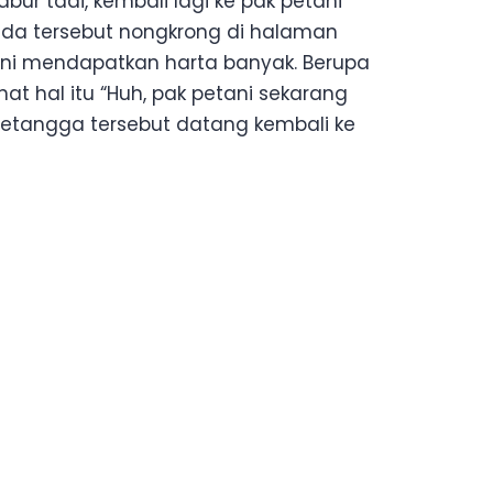
ur tadi, kembali lagi ke pak petani
da tersebut nongkrong di halaman
ani mendapatkan harta banyak. Berupa
hat hal itu “Huh, pak petani sekarang
a tetangga tersebut datang kembali ke