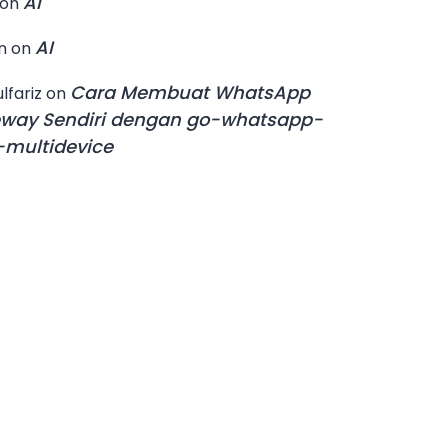
AI
on
AI
n
on
Cara Membuat WhatsApp
lfariz
on
way Sendiri dengan go-whatsapp-
multidevice