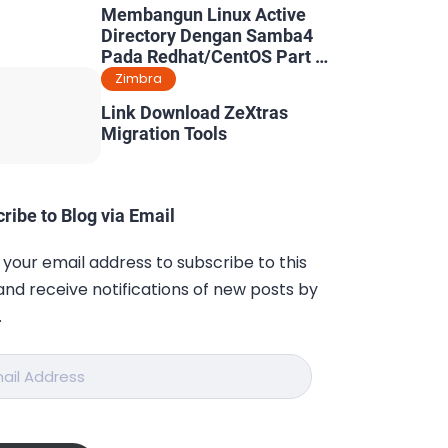
Membangun Linux Active
Directory Dengan Samba4
Pada Redhat/CentOS Part 5
: Konfigurasi Dynamic DNS
Zimbra
& Kerberos
Link Download ZeXtras
Migration Tools
ribe to Blog via Email
 your email address to subscribe to this
and receive notifications of new posts by
.
ess