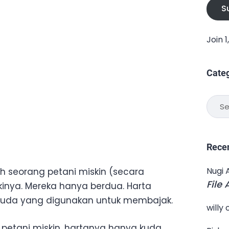
S
Join 
Cate
Categ
Rece
Nugi 
ah seorang petani miskin (secara
File
kinya. Mereka hanya berdua. Harta
kuda yang digunakan untuk membajak.
willy
 petani miskin, hartanya hanya kuda