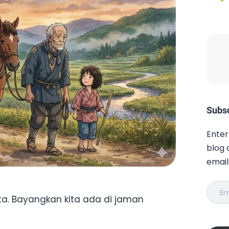
Subsc
Enter
blog 
email
Email
a. Bayangkan kita ada di jaman
Addr