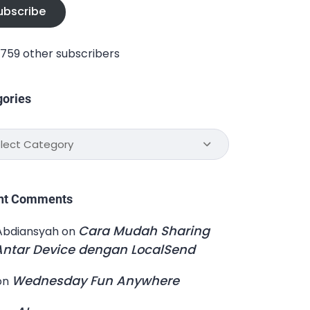
ubscribe
1,759 other subscribers
gories
ories
nt Comments
Cara Mudah Sharing
Abdiansyah
on
 Antar Device dengan LocalSend
Wednesday Fun Anywhere
on