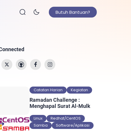
Butuh Bantuan?
 Connected
Catatan Harian
Kegiatan
Ramadan Challenge :
Menghapal Surat Al-Mulk
Linux
Redhat/CentOS
Samba
Software/Aplikasi