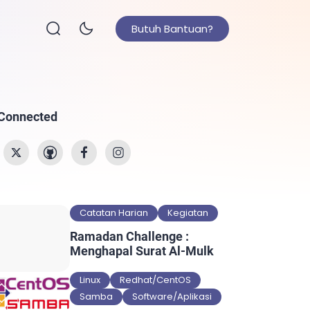
Butuh Bantuan?
 Connected
Catatan Harian
Kegiatan
Ramadan Challenge :
Menghapal Surat Al-Mulk
Linux
Redhat/CentOS
Samba
Software/Aplikasi