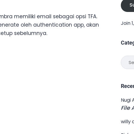
S
Zimbra memiliki email sebagai opsi TFA.
Join 
nerate oleh authentication app, akan
setup sebelumnya.
Cate
Categ
Rece
Nugi 
File
willy