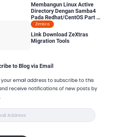
Membangun Linux Active
Directory Dengan Samba4
Pada Redhat/CentOS Part 5
: Konfigurasi Dynamic DNS
Zimbra
& Kerberos
Link Download ZeXtras
Migration Tools
ribe to Blog via Email
 your email address to subscribe to this
and receive notifications of new posts by
.
ess