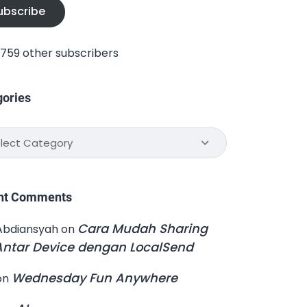
ubscribe
1,759 other subscribers
gories
ories
nt Comments
Cara Mudah Sharing
Abdiansyah
on
 Antar Device dengan LocalSend
Wednesday Fun Anywhere
on