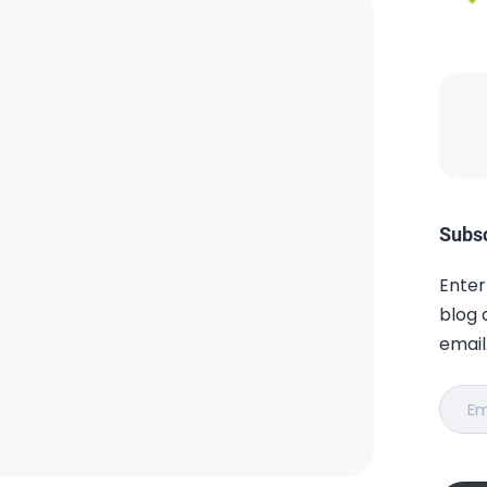
Subsc
Enter
blog 
email
Email
Addr