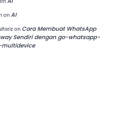
AI
on
AI
n
on
Cara Membuat WhatsApp
lfariz
on
way Sendiri dengan go-whatsapp-
multidevice