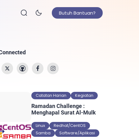
Butuh Bantuan?
 Connected
Catatan Harian
Kegiatan
Ramadan Challenge :
Menghapal Surat Al-Mulk
Linux
Redhat/CentOS
Samba
Software/Aplikasi