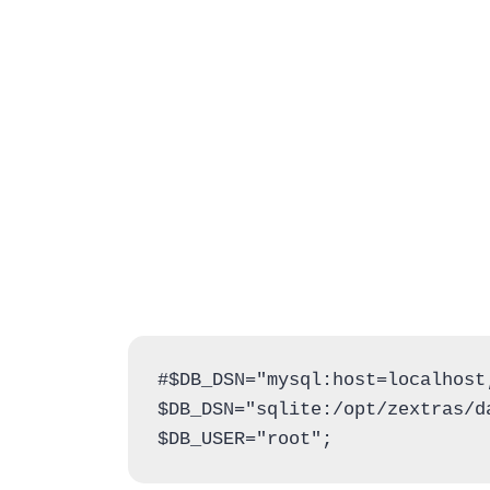
#$DB_DSN="mysql:host=localhost
$DB_DSN="sqlite:/opt/zextras/d