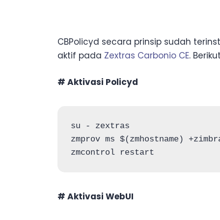
CBPolicyd secara prinsip sudah terins
aktif pada
Zextras Carbonio CE
. Beri
# Aktivasi Policyd
su - zextras

zmprov ms $(zmhostname) +zimbr
# Aktivasi WebUI