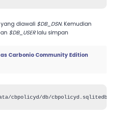
 yang diawali
$DB_DSN
. Kemudian
isan
$DB_USER
lalu simpan
ras Carbonio Community Edition