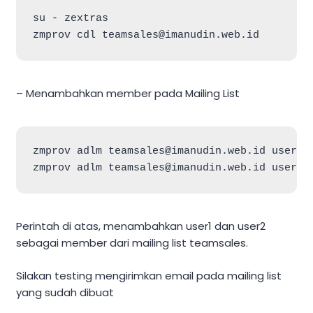
su - zextras

zmprov cdl 
teamsales@imanudin.web.id
– Menambahkan member pada Mailing List
zmprov adlm 
teamsales@imanudin.web.id
user1@
zmprov adlm 
teamsales@imanudin.web.id
user2@
Perintah di atas, menambahkan user1 dan user2
sebagai member dari mailing list teamsales.
Silakan testing mengirimkan email pada mailing list
yang sudah dibuat