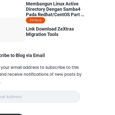
Membangun Linux Active
Directory Dengan Samba4
Pada Redhat/CentOS Part 5
: Konfigurasi Dynamic DNS
Zimbra
& Kerberos
Link Download ZeXtras
Migration Tools
ribe to Blog via Email
 your email address to subscribe to this
and receive notifications of new posts by
.
ess