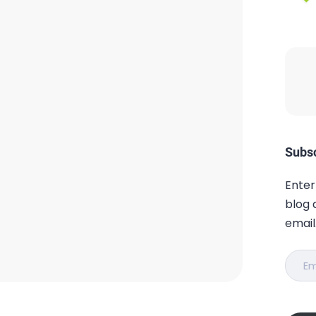
Subsc
Enter
blog 
email
Email
Addr