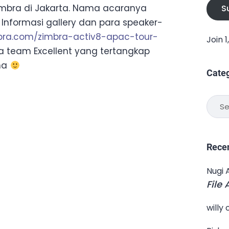
Zimbra di Jakarta. Nama acaranya
S
 Informasi gallery dan para speaker-
imbra.com/zimbra-activ8-apac-tour-
Join 
pa team Excellent yang tertangkap
ana
Cate
Categ
Rece
Nugi 
File
willy