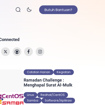
Butuh Bantuan?
 Connected
Catatan Harian
Kegiatan
Ramadan Challenge :
Menghapal Surat Al-Mulk
Linux
Redhat/CentOS
Samba
Software/Aplikasi