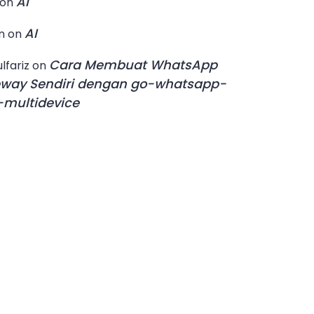
AI
on
AI
n
on
Cara Membuat WhatsApp
lfariz
on
way Sendiri dengan go-whatsapp-
multidevice