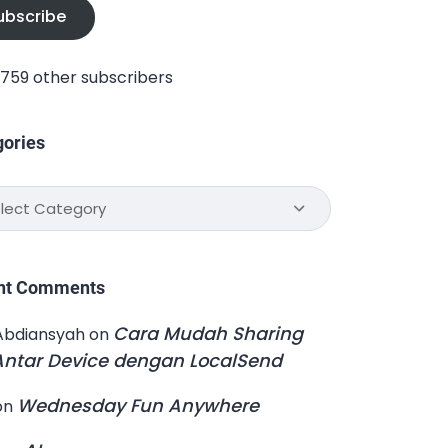
ubscribe
1,759 other subscribers
gories
ories
nt Comments
Cara Mudah Sharing
Abdiansyah
on
 Antar Device dengan LocalSend
Wednesday Fun Anywhere
on