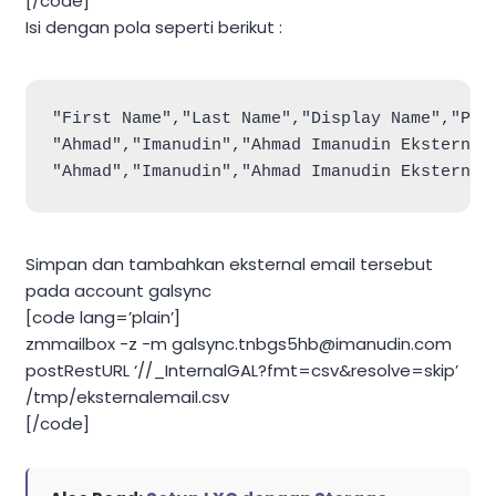
[/code]
Isi dengan pola seperti berikut :
"First Name","Last Name","Display Name","Prim
"Ahmad","Imanudin","Ahmad Imanudin Eksternal
"Ahmad","Imanudin","Ahmad Imanudin Eksternal
Simpan dan tambahkan eksternal email tersebut
pada account galsync
[code lang=’plain’]
zmmailbox -z -m
galsync.tnbgs5hb@imanudin.com
postRestURL ‘//_InternalGAL?fmt=csv&resolve=skip’
/tmp/eksternalemail.csv
[/code]