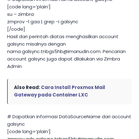
[code lang=’plain’]
su – zimbra
zmprov -l gaa | grep -i galsync
[/code]
Hasil dari perintah diatas menghasilkan account
galsync misalnya dengan
nama
galsync.tnbgs5hb@imanudin.com
. Pencarian
account galsync juga dapat dilakukan via Zimbra
Admin
Also Read:
Cara Install Proxmox Mail
Gateway pada Container LXC
# Dapatkan informasi DataSourceName dari account
galsync
[code lang=’plain’]
zmprov gds
galsync.tnbgs5hb@imanudin.com