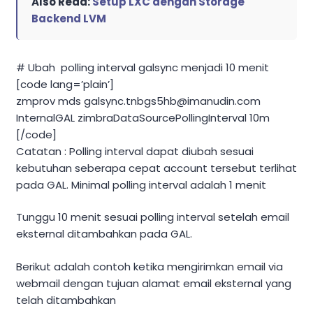
Also Read:
Setup LXC dengan Storage
Backend LVM
# Ubah polling interval galsync menjadi 10 menit
[code lang=’plain’]
zmprov mds
galsync.tnbgs5hb@imanudin.com
InternalGAL zimbraDataSourcePollingInterval 10m
[/code]
Catatan : Polling interval dapat diubah sesuai
kebutuhan seberapa cepat account tersebut terlihat
pada GAL. Minimal polling interval adalah 1 menit
Tunggu 10 menit sesuai polling interval setelah email
eksternal ditambahkan pada GAL.
Berikut adalah contoh ketika mengirimkan email via
webmail dengan tujuan alamat email eksternal yang
telah ditambahkan