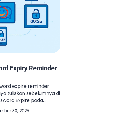
ord Expiry Reminder
sword expire reminder
ya tuliskan sebelumnya di
Password Expire pada
mun, mulai dari Zimbra
mber 30, 2025
enambahkan fitur tersebut
dak perlu lagi menggunakan
ya Ketika fitur tersebut