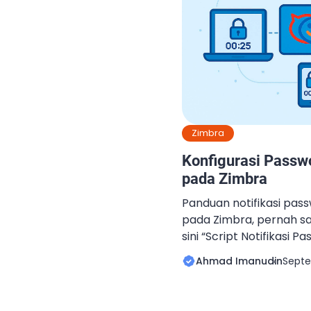
Zimbra
Konfigurasi Passw
pada Zimbra
Panduan notifikasi pas
pada Zimbra, pernah sa
sini “Script Notifikasi 
Zimbra Mail Server“. Na
Ahmad Imanudin
Septe
versi 10.1.10, Zimbra m
secara built in. Jadi ti
script seperti sebelumn