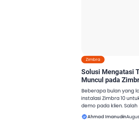
Zimbra
Solusi Mengatasi 
Muncul pada Zimb
Beberapa bulan yang la
instalasi Zimbra 10 unt
demo pada klien. Salah 
tersebut adalah kemam
Ahmad Imanudin
Augus
Zoom. Fitur tersebut, 
sejak Zimbra versi 9. 
pernah saya tulis di blog