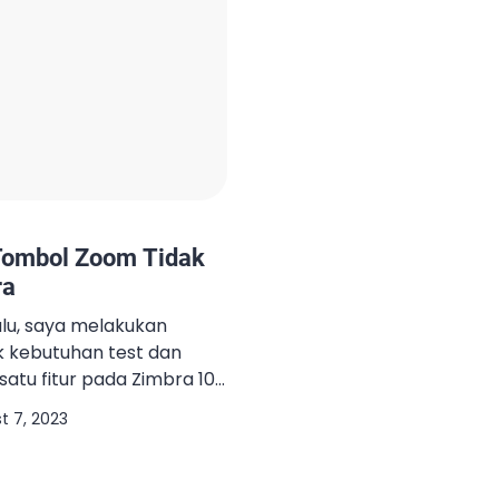
Tombol Zoom Tidak
ra
lu, saya melakukan
uk kebutuhan test dan
satu fitur pada Zimbra 10
puan integrasi dengan
t 7, 2023
sebenarnya sudah ada
Panduannya pun sudah
 ini dengan judul “Tips