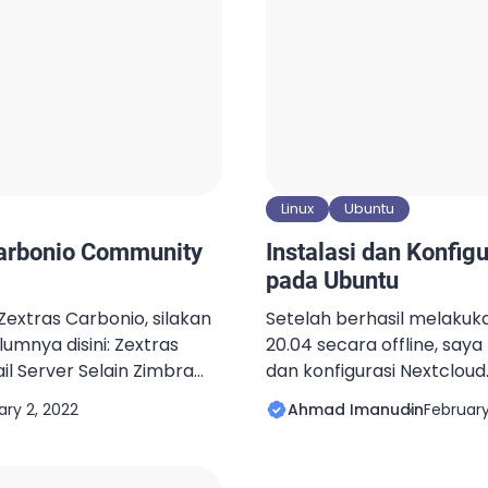
Linux
Ubuntu
Carbonio Community
Instalasi dan Konfig
pada Ubuntu
Zextras Carbonio, silakan
Setelah berhasil melakuka
lumnya disini: Zextras
20.04 secara offline, saya 
il Server Selain Zimbra
dan konfigurasi Nextclou
 Zextras Carbonio baru
Nextcloud ini akan diinte
ary 2, 2022
Ahmad Imanudin
February
18.04 LTS dan Ubuntu 20.04
Seperti Integrasi Cloud S
saya menggunakan Ubuntu
yang sudah ditulis panduan
 untuk instalasi Zextras
Zimbra dengan Google Dri