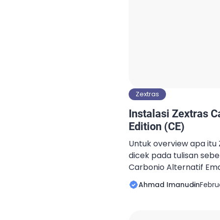
Zextras
Instalasi Zextras 
Edition (CE)
Untuk overview apa itu 
dicek pada tulisan sebe
Carbonio Alternatif Ema
Saat tulisan ini dibuat,
Ahmad Imanudin
Febru
tersedia untuk Ubuntu 
LTS. Pada tulisan ini, 
20.04. Kebutuhan sistem