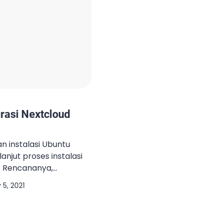
urasi Nextcloud
n instalasi Ubuntu
lanjut proses instalasi
d. Rencananya,
grasikan dengan Zimbra.
 5, 2021
torage server lainnya
nya seperti : Integrasi
ve Integrasi Zimbra