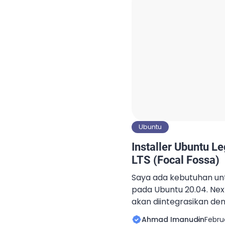
Carbonio adalah RAM 8 
Ubuntu
Installer Ubuntu L
LTS (Focal Fossa)
Saya ada kebutuhan unt
pada Ubuntu 20.04. Nex
akan diintegrasikan de
integrasi dengan cloud 
Ahmad Imanudin
Februa