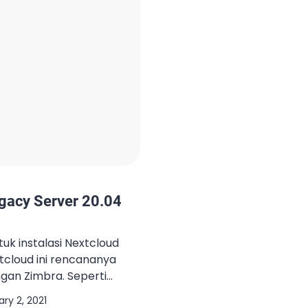
Gb, free space disk […]
dengan Microsoft OneDriv
dengan Dropbox Nextclou
alternatif solusi cloud […]
egacy Server 20.04
uk instalasi Nextcloud
tcloud ini rencananya
ngan Zimbra. Seperti
sharing server Dropbox,
ry 2, 2021