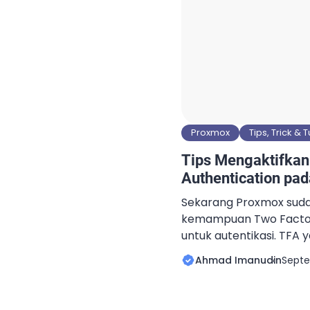
Proxmox
Tips, Trick & T
Tips Mengaktifkan
Authentication pa
Sekarang Proxmox sud
kemampuan Two Factor
untuk autentikasi. TFA 
Proxmox ada 2 metode
Ahmad Imanudin
Septe
(TOTP) dan YubiKey OTP
menggunakan metode 
(TOTP) karena relatif m