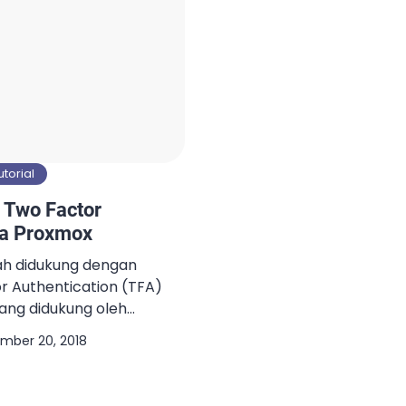
utorial
 Two Factor
da Proxmox
ah didukung dengan
 Authentication (TFA)
yang didukung oleh
. Time based OATH
mber 20, 2018
.Pada panduan ini, saya
TFA Time based OATH
udah dikonfigurasikan.