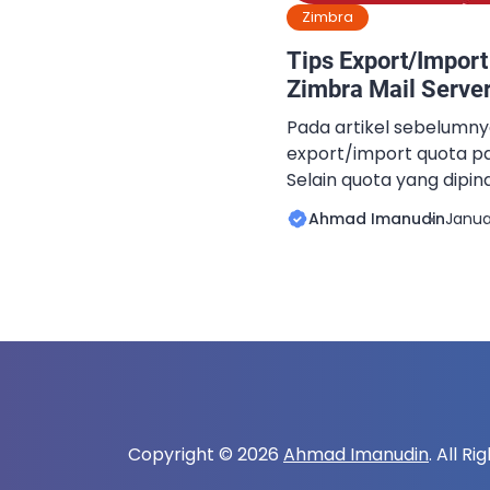
Zimbra
Tips Export/Import
Zimbra Mail Serve
Pada artikel sebelumny
export/import quota pa
Selain quota yang dipin
rule/bagian lain yang 
Ahmad Imanudin
Janua
Zimbra baru disaat mel
salah satunya adalah sig
biasanya digunakan ole
informasi mengenai dirin
mencantumkan nama, te
lainnya dibagian bawah
Copyright © 2026
Ahmad Imanudin
. All R