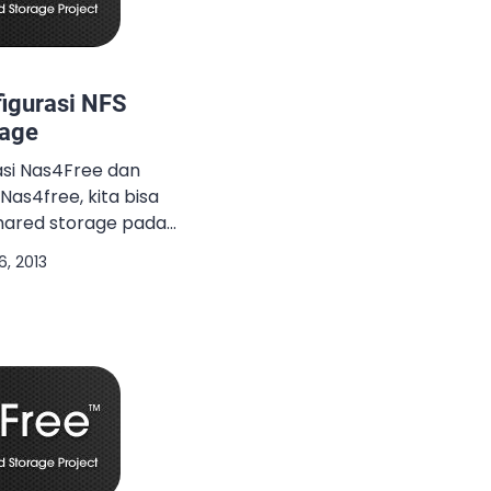
figurasi NFS
rage
asi Nas4Free dan
Nas4free, kita bisa
hared storage pada
4Free ini merupakan
6, 2013
 digunakan sebagai
eeNAS, Open Filer dan
toh shared storage yang
adalah NFS (Network
 NFS pada Nas4Free