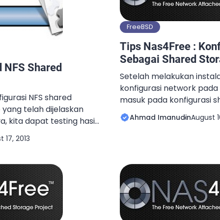
FreeBSD
Tips Nas4Free : Kon
Sebagai Shared Sto
d NFS Shared
Setelah melakukan instal
konfigurasi network pada 
igurasi NFS shared
masuk pada konfigurasi s
yang telah dijelaskan
Nas4Free. Mengingat Nas
Ahmad Imanudin
August 1
, kita dapat testing hasil
distro khusus yang dapat
ut pada Proxmox. Seperti
shared storage seperti Fr
 17, 2013
Proxmox ini distro linux
lain-lain. Salah satu con
Virtualization
paling banyak digunakan 
ukung beberapa format
File System). Konfigurasi
ared storage yang
sedikit […]
erikut adalah tahapan
…]