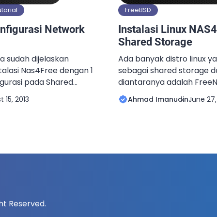
utorial
FreeBSD
nfigurasi Network
Instalasi Linux NAS
Shared Storage
a sudah dijelaskan
Ada banyak distro linux y
talasi Nas4Free dengan 1
sebagai shared storage d
igurasi pada Shared
diantaranya adalah FreeN
SI kita harus sesuaikan
NAS4Free. Untuk Openfiler
 15, 2013
Ahmad Imanudin
June 27,
rasi network-nya. By
Linux CentOS sedangkan 
g digunakan oleh
berbasiskan FreeBSD. Dari
1.250. IP ini dapat
tersebut saya memilih F
abila 1 segmen dengan
Kedua distro tersebut diam
 IP pada jaringan saya
yang relatif kecil, stabil 
ight Reserved.