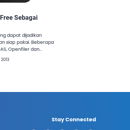
4Free Sebagai
ang dapat dijadikan
an siap pakai. Beberapa
AS, Openfiler dan
 sendiri berbasiskan
 2013
FreeNAS dan NAS4Free
 contoh ketiga distro
reeNAS dan NAS4Free.
bil karena installer
dan konfigurasi yang […]
Stay Connected