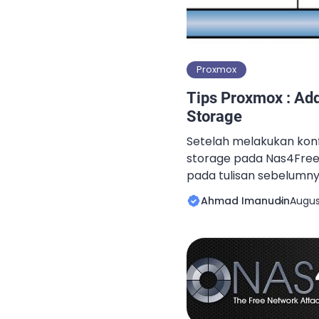
Proxmox
Tips Proxmox : Ad
Storage
Setelah melakukan konf
storage pada Nas4Free 
pada tulisan sebelumnya
konfigurasi NFS terseb
Ahmad Imanudin
August
yang kita ketahui bahwa 
yang dikhususkan untuk 
Environment dan mend
storage. Salah satu sh
didukung adalah NFS. B
untuk menambahkan [