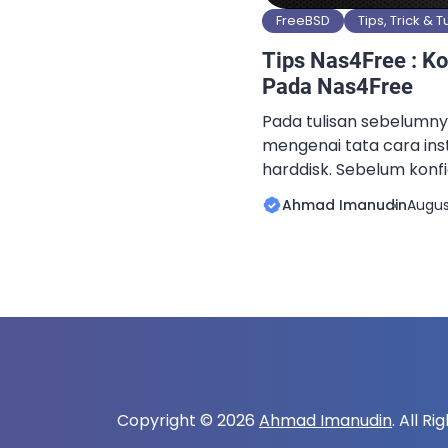
FreeBSD
Tips, Trick & T
Tips Nas4Free : Ko
Pada Nas4Free
Pada tulisan sebelumny
mengenai tata cara ins
harddisk. Sebelum konf
storage seperti NFS/iSC
Ahmad Imanudin
August
terlebih dahulu konfigu
default, IP Address yan
Nas4Free adalah 192.168.
langsung digunakan ap
jaringan, namun segmen
sedikit berbeda […]
Copyright © 2026
Ahmad Imanudin
. All R