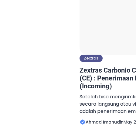
Zextras
Zextras Carbonio 
(CE) : Penerimaan E
(Incoming)
Setelah bisa mengirimk
secara langsung atau vi
adalah penerimaan emai
beberapa point yang h
Ahmad Imanudin
May 2
menerima email dari in
dikenali di internet. Memi