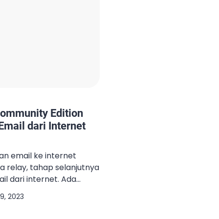
Community Edition
mail dari Internet
an email ke internet
a relay, tahap selanjutnya
l dari internet. Ada
arus terpenuhi agar dapat
9, 2023
ternet Domain asli yang
liki IP public static