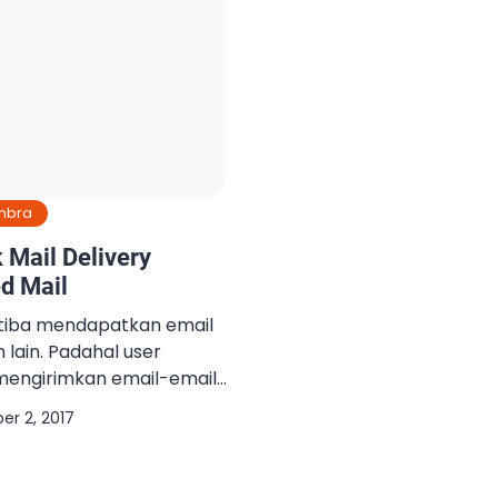
mbra
 Mail Delivery
d Mail
-tiba mendapatkan email
 lain. Padahal user
 mengirimkan email-email
rsebut dinamakan
er 2, 2017
 tersebut bisa terjadi? –
t sudah
dan digunakan oleh