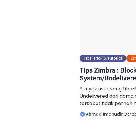
Tips, Trick & Tutorial
Zi
Tips Zimbra : Block
System/Undelivere
Banyak user yang tiba
Undelivered dari domain
tersebut tidak pernah
tersebut. Fenomena te
Ahmad Imanudin
Octob
backscatter. Kenapa hal
Password user tersebu
diketahui/compromise 