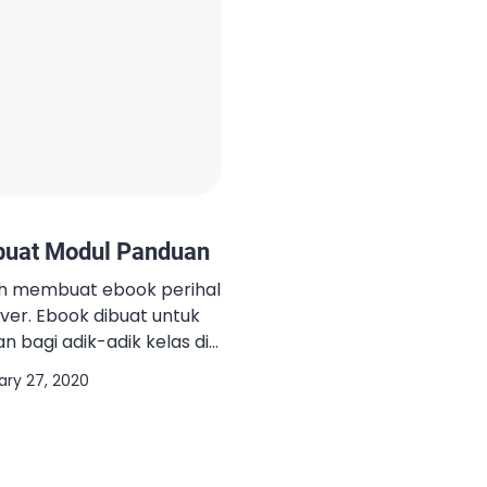
uat Modul Panduan
ah membuat ebook perihal
ver. Ebook dibuat untuk
 bagi adik-adik kelas di
n dari pak Budi
ary 27, 2020
u dan pembimbing saya
plikasi yang digunakan
tersebut adalah
 dengan Excellent, saya