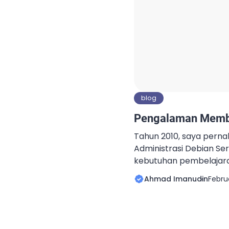
blog
Pengalaman Memb
Tahun 2010, saya pern
Administrasi Debian Ser
kebutuhan pembelajaran
SMK. Sesuai dengan sara
Ahmad Imanudin
Febru
Sumawijaya selaku gur
ketika ada lomba LKS. A
untuk membuat ebook 
OpenOffice. Ketika join