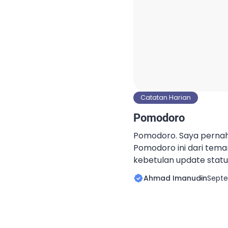
Catatan Harian
Pomodoro
Pomodoro. Saya pern
Pomodoro ini dari tem
kebetulan update stat
Mungkin sekitar 2-3 tahu
Ahmad Imanudin
Septe
kurang atau lebih sih. 
hapal. Sekilas waktu it
Ternyata bukan. Memang
tulisan dan pada saat b