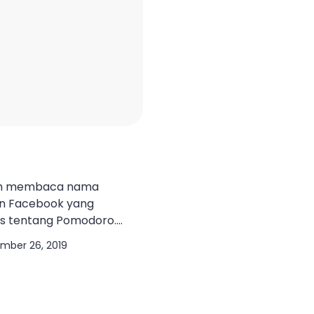
ah membaca nama
an Facebook yang
us tentang Pomodoro.
n yang lalu. Bisa juga
mber 26, 2019
Tepatnya kapan saya tidak
u saya baca “Podomoro”.
 sedikit saru dari segi
aca. Saya coba jelaskan