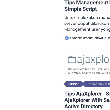
Tips Management 
Simple Script
Untuk melakukan mana
server dapat dilakuka
Management user yang
menambah, mengedit, 
Ahmad Imanudin
Augus
yang ada pada LDAP se
sistem operasi SUSE fam
dapat dilakukan melalui
menggunakan aplikasi b
menggunakan aplikasi 
atau aplikasi seperti L
Samba
Software/Aplik
Tips AjaXplorer : 
AjaXplorer With 
Active Directory