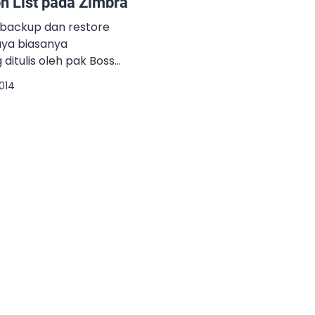
on List pada Zimbra
 backup dan restore
aya biasanya
itulis oleh pak Boss
da blognya di link
2014
O0YY dan script
n list pada link berikut
edua script tersebut
ila ada project
m Zimbra di klien.
 Excellent […]