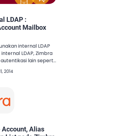
al LDAP :
Account Mailbox
unakan internal LDAP
n internal LDAP, Zimbra
tentikasi lain seperti
 ataupun External LDAP.
1, 2014
rnal AD atau external
nkan menggunakan
yang berada pada
External LDAP. Hal
 dengan Single Sign On
 Account, Alias