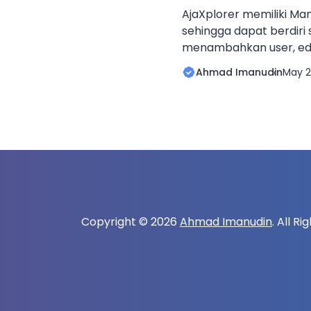
AjaXplorer memiliki Ma
sehingga dapat berdiri 
menambahkan user, edi
yang ada. Selain itu, Aj
Ahmad Imanudin
May 2
diintegrasikan dengan 
atau Samba4 agar dapat
(SSO). Keuntungan SSO 
management user dapat
Satu User+Password da
berbagai macam aplikas
Copyright © 2026
Ahmad Imanudin
. All R