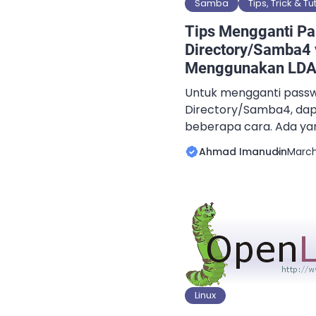
Samba
Tips, Trick & Tu
Tips Mengganti Pa
Directory/Samba4 
Menggunakan LDA
Untuk mengganti passw
Directory/Samba4, dap
beberapa cara. Ada yan
via Windows klien apabil
Ahmad Imanudin
March 
juga tergantung GPO 
password dienable atau 
diganti via ADUC, tapi 
diakses oleh Administra
pekerjaan tambahan se
[…]
Linux