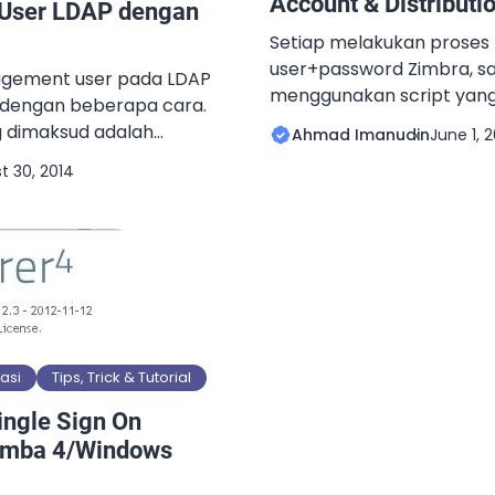
Account & Distributi
User LDAP dengan
Setiap melakukan proses
user+password Zimbra, s
gement user pada LDAP
menggunakan script yang d
n dengan beberapa cara.
Masim “Vavai” Sugianto pa
 dimaksud adalah
Ahmad Imanudin
June 1, 
berikut : http://goo.gl/97
ataupun menghapus user
t 30, 2014
backup/restore distributio
rver. Jika menggunakan
: http://goo.gl/DxUCK8. K
ily, maka hal tersebut
sering saya gunakan apab
 menu YAST. Jika ingin
implementasi migrasi siste
erbasis web, bisa
Kemarin, salah satu alumni
seperti phpLDAPadmin
DAPAdmin dan […]
asi
Tips, Trick & Tutorial
Single Sign On
Samba 4/Windows