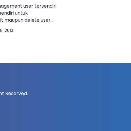
nagement user tersendiri
sendiri untuk
t maupun delete user
aXplorer juga dapat
8, 2013
Windows Active Directory
 menjadi Single Sign On
sendiri agar
 dikelola dengan mudah.
pat digunakan pada
i […]
ight Reserved.