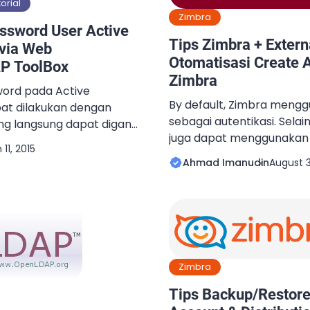
torial
Zimbra
ssword User Active
Tips Zimbra + Extern
via Web
Otomatisasi Create 
P ToolBox
Zimbra
ord pada Active
By default, Zimbra mengg
at dilakukan dengan
sebagai autentikasi. Selai
g langsung dapat diganti
juga dapat menggunakan au
a user join domain. Itu
11, 2015
External Active Directory
apakah menu change
Ahmad Imanudin
August 3
Dengan menggunakan exte
didisable. Ada juga yang
LDAP, Zimbra memungki
menu ini hanya dapat
username dan password 
tor. Tentu menjadi
Active Directory ataupun 
orang Sysadmin Active
tersebut biasanya disebut
(SSO). Ketika […]
Zimbra
Tips Backup/Restore