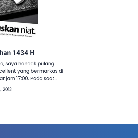
dhan 1434 H
sa, saya hendak pulang
cellent yang bermarkas di
ar jam 17:00. Pada saat
lihat gelap dengan
2, 2013
atas langit dan
hujan. Sebelum kerumah,
mpir terlebih dahulu
t melalui salah satu
g […]