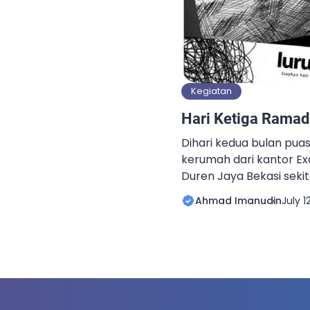
Kegiatan
Hari Ketiga Rama
Dihari kedua bulan pua
kerumah dari kantor Ex
Duren Jaya Bekasi sekit
pulang, cuaca mulai ter
Ahmad Imanudin
July 1
gumpalan awan hitam di
sepertinya akan turun 
saya beserta teman ma
untuk mengirimkan pake
ekspedisi, angin kencan