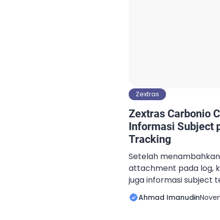
Zextras
Zextras Carbonio
Informasi Subject
Tracking
Setelah menambahkan i
attachment pada log,
juga informasi subject
tracking server Zextras
Ahmad Imanudin
Novem
email pada Zextras Car
dengan menjalankan p