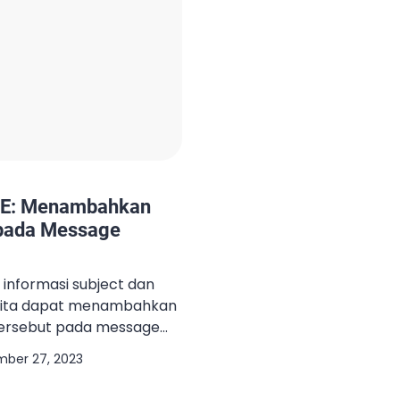
 CE: Menambahkan
 pada Message
nformasi subject dan
 kita dapat menambahkan
 tersebut pada message
 Carbonio CE. Tracking
ber 27, 2023
bonio CE dapat dilakukan
erintah zmmsgtrace