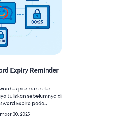
ord Expiry Reminder
sword expire reminder
ya tuliskan sebelumnya di
Password Expire pada
mun, mulai dari Zimbra
mber 30, 2025
enambahkan fitur tersebut
dak perlu lagi menggunakan
ya Ketika fitur tersebut