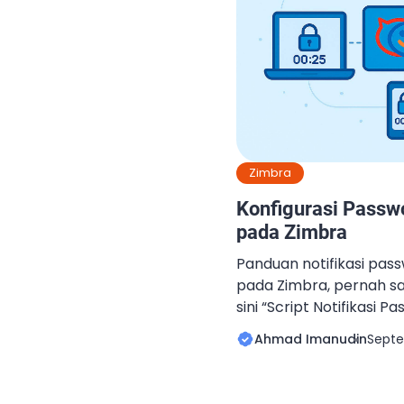
Zimbra
Konfigurasi Passw
pada Zimbra
Panduan notifikasi pas
pada Zimbra, pernah sa
sini “Script Notifikasi 
Zimbra Mail Server“. Na
Ahmad Imanudin
Septe
versi 10.1.10, Zimbra m
secara built in. Jadi ti
script seperti sebelumn